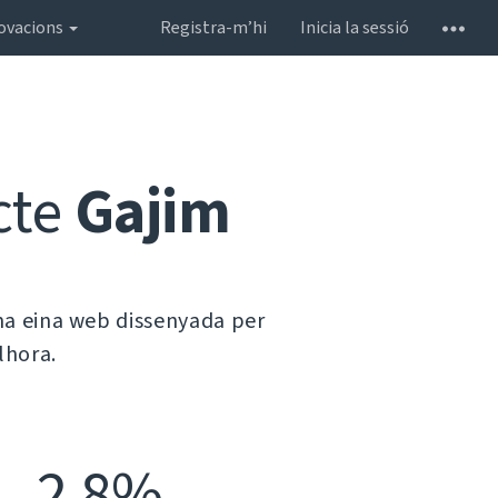
ovacions
Registra-m’hi
Inicia la sessió
cte
Gajim
na eina web dissenyada per
lhora.
2,8%