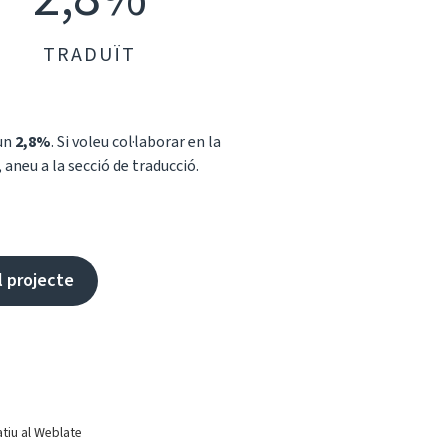
TRADUÏT
 un
2,8%
. Si voleu col·laborar en la
 aneu a la secció de traducció.
l projecte
tiu al Weblate