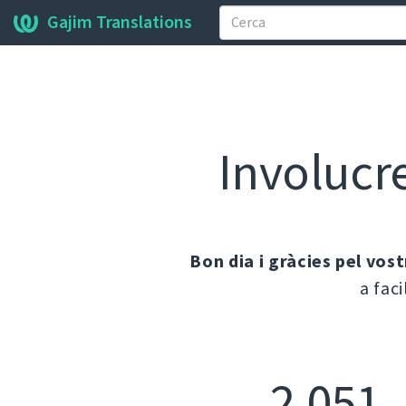
Gajim Translations
Involucr
Bon dia i gràcies pel vos
a fac
2.051