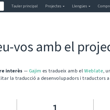
Tauler principal
Projectes
Llengües
Compr
eu-vos amb el proje
tre interès
—
Gajim
es tradueix amb el
Weblate
, u
ilitar la traducció a desenvolupadors i traductors a
1