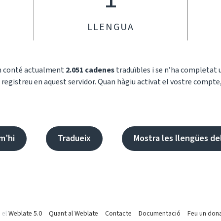
LLENGUA
im conté actualment
2.051 cadenes
traduïbles i se n’ha completat
 registreu en aquest servidor. Quan hàgiu activat el vostre compte,
m’hi
Tradueix
Mostra les llengües de
 el
Weblate 5.0
Quant al Weblate
Contacte
Documentació
Feu un dona