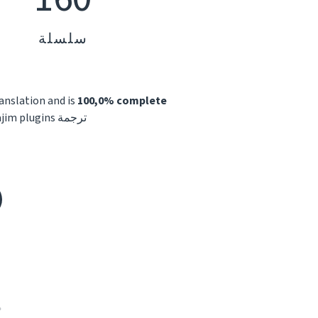
سلسلة
anslation and is
100,0% complete
ترجمة Gajim plugins، فيجب عليك التسجيل في هذا الخادوم . حالما يتم تفعيل حسابك ، تقدّم إلى قسم الترجمة.
م