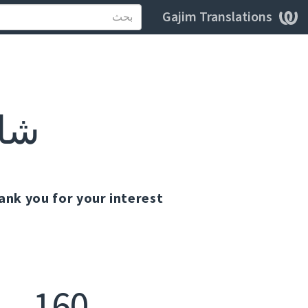
Gajim Translations
شا
ank you for your interest
160