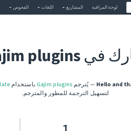
لوحة المراقبة
المشاريع
اللغات
الفحوص
رك في
jim plugins
Hello and th
— يُترجم
Gajim plugins
باستخدام
late
لتسهيل الترجمة للمطور والمترجم.
%
1